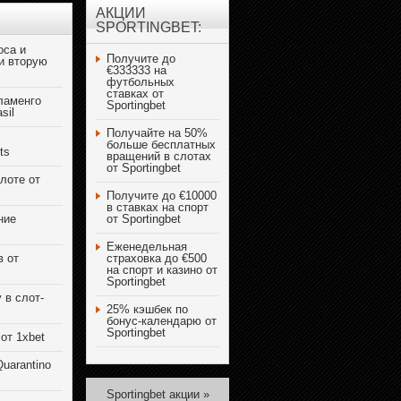
AКЦИИ
SPORTINGBET:
оса и
Получите до
и вторую
€333333 на
футбольных
ставках от
ламенго
Sportingbet
sil
Получайте на 50%
больше бесплатных
ts
вращений в слотах
от Sportingbet
лоте от
Получите до €10000
в ставках на спорт
от Sportingbet
ние
Еженедельная
страховка до €500
в от
на спорт и казино от
Sportingbet
 в слот-
25% кэшбек по
бонус-календарю от
Sportingbet
от 1xbet
uarantino
Sportingbet акции »