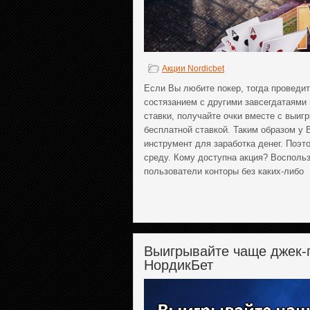
Акции Nordicbet
Если Вы любите покер, тогда проведи
состязанием с другими завсегдатаями
ставки, получайте очки вместе с выиг
бесплатной ставкой. Таким образом у
инструмент для заработка денег. Поэ
среду. Кому доступна акция? Восполь
пользователи конторы без каких-либо
Выигрывайте чаще джек-п
НордикБет