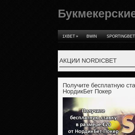
Букмекерски
»
1XBET
BWIN
SPORTINGBET
АКЦИИ NORDICBET
Получите бесплатную ста
НордикБет Покер