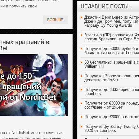
ии и получить свой
НЕДАВНИЕ ПОСТЫ:
Джастин Верландер из Астр
БОЛЬШЕ
Джейк де Гром Мец получил
награду Cy Young Awards
Атлетико (ПР) пропускает Ф
против Бразилии на Copa Bra
атных вращений в
Bet
Получите до 50000 рублей и
бесплатные спины от Leonbe
50 бесплатных вращений в с
William Hill
Получите iPhone за пополне
депозита от 1хбет
Получите до 3333 фриспино
Leonbets
Получите от €3000 за победу
состязании от 1хбет
Получите до €6000 в слотах 
Получите футболку Twenty Q
2020 от Leonbets
но от NordicBet много различных
 эксклюзивными столами в казино,