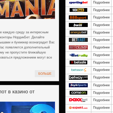
Подробнее
Подробнее
Подробнее
Подробнее
те каждую среду за интересным
Подробнее
 конторы НордикБет. Делайте
Подробнее
рышами и букмекер вознаградит Вас
 Вас появляется дополнительный
Подробнее
тому не пропустите ближайшую
Подробнее
зоваться предложением могут все
Подробнее
Подробнее
БОЛЬШЕ
Подробнее
Подробнее
от в казино от
Подробнее
Подробнее
Подробнее