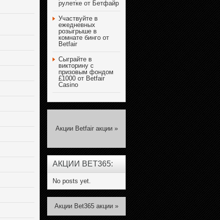
рулетке от Бетфайр
Участвуйте в
ежедневных
розыгрыше в
комнате бинго от
Betfair
Сыграйте в
викторину с
призовым фондом
£1000 от Betfair
Casino
Акции Betfair акции »
AКЦИИ BET365:
No posts yet.
Акции Bet365 акции »