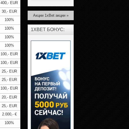
400,- EUR
30,- EUR
Акции 1xBet акции »
100%
100%
1XBET БОНУС:
100%
100%
100,- EUR
100,- EUR
25,- EUR
25,- EUR
100,- EUR
20,- EUR
25,- EUR
2.000,- €
100%