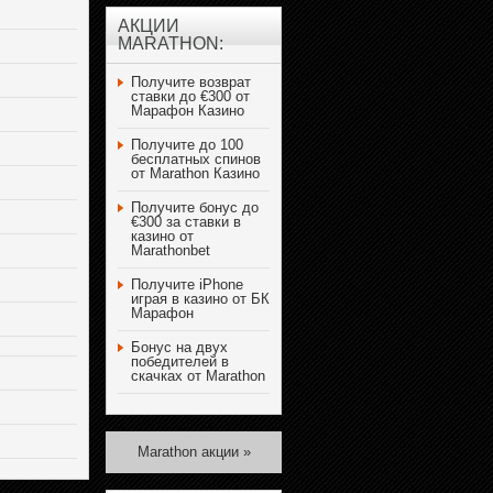
AКЦИИ
MARATHON:
Получите возврат
ставки до €300 от
Марафон Казино
Получите до 100
бесплатных спинов
от Marathon Казино
Получите бонус до
€300 за ставки в
казино от
Marathonbet
Получите iPhone
играя в казино от БК
Марафон
Бонус на двух
победителей в
скачках от Marathon
Marathon акции »