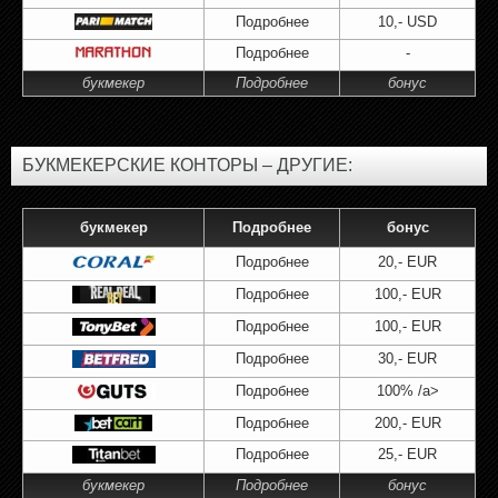
Подробнее
10,- USD
Подробнее
-
букмекер
Подробнее
бонус
БУКМЕКЕРСКИЕ КОНТОРЫ – ДРУГИЕ:
букмекер
Подробнее
бонус
Подробнее
20,- EUR
Подробнее
100,- EUR
Подробнее
100,- EUR
Подробнее
30,- EUR
Подробнее
100% /a>
Подробнее
200,- EUR
Подробнее
25,- EUR
букмекер
Подробнее
бонус