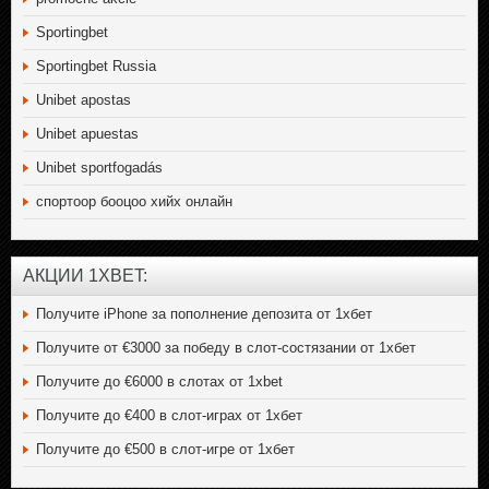
Sportingbet
Sportingbet Russia
Unibet apostas
Unibet apuestas
Unibet sportfogadás
спортоор бооцоо хийх онлайн
AКЦИИ 1XBET:
Получите iPhone за пополнение депозита от 1хбет
Получите от €3000 за победу в слот-состязании от 1хбет
Получите до €6000 в слотах от 1xbet
Получите до €400 в слот-играх от 1хбет
Получите до €500 в слот-игре от 1хбет