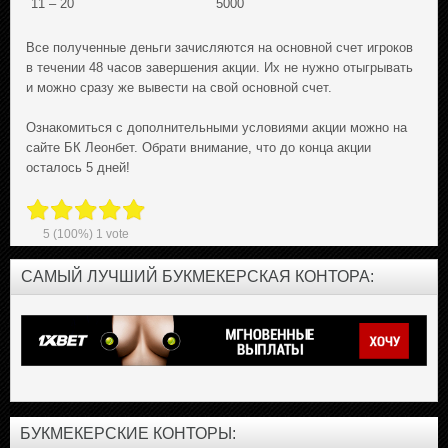
11 – 20
5000
Все полученные деньги зачисляются на основной счет игроков
в течении 48 часов завершения акции. Их не нужно отыгрывать
и можно сразу же вывести на свой основной счет.
Ознакомиться с дополнительными условиями акции можно на
сайте БК Леонбет. Обрати внимание, что до конца акции
осталось 5 дней!
5
(100%)
1
vote
САМЫЙ ЛУЧШИЙ БУКМЕКЕРСКАЯ КОНТОРА:
БУКМЕКЕРСКИЕ КОНТОРЫ: