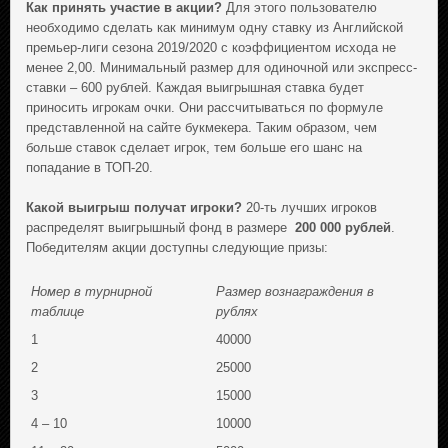
Как принять участие в акции?
Для этого пользователю
необходимо сделать как минимум одну ставку из Английской
премьер-лиги сезона 2019/2020 с коэффициентом исхода не
менее 2,00. Минимальный размер для одиночной или экспресс-
ставки – 600 рублей. Каждая выигрышная ставка будет
приносить игрокам очки. Они рассчитываться по формуле
представленной на сайте букмекера. Таким образом, чем
больше ставок сделает игрок, тем больше его шанс на
попадание в ТОП-20.
Какой выигрыш получат игроки?
20-ть лучших игроков
распределят выигрышный фонд в размере
200 000 рублей
.
Победителям акции доступны следующие призы:
Номер в турнирной
Размер вознаграждения в
таблице
рублях
1
40000
2
25000
3
15000
4 – 10
10000