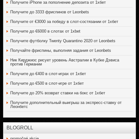
Получите iPhone за пополнение депозита от 1хбет
Получите до 3333 фриспинов от Leonbets
Получите от €3000 за победу в слот-состязании от 1хбет
Получите до €6000 в слотах от 1xbet
Получите футболку Twenty Quarantino 2020 от Leonbets
Получайте фриспины, выполняя задания от Leonbets
Ник Кирджиос рисует уровень Австралии в Кубке Дэвиса
против Германии
Получите до €400 в слот-играх от 1хбет
Получите до €500 в слот-игре от 1хбет
Получите до 20% возврат ставки на бокс от 1хбет
Получите дополнительный выигрыш за экспресс-ставку от
Леонбетс
BLOGROLL
promočné akcie