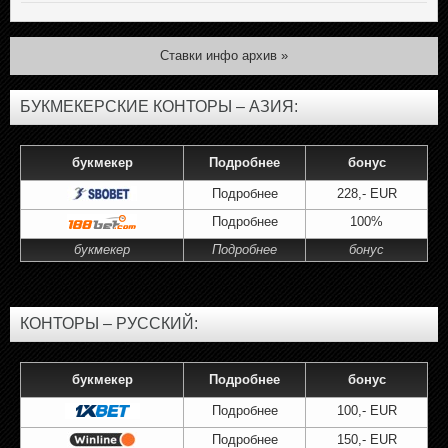
Cтавки инфо архив »
БУКМЕКЕРСКИЕ КОНТОРЫ – АЗИЯ:
букмекер
Подробнее
бонус
Подробнее
228,- EUR
Подробнее
100%
букмекер
Подробнее
бонус
КОНТОРЫ – РУССКИЙ:
букмекер
Подробнее
бонус
Подробнее
100,- EUR
Подробнее
150,- EUR