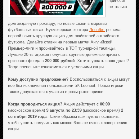
приносит
не только
долгожданную прохладу, но новые сезон в мировых
футбольных лигах. Букмекерская контора
Леонбет
решила
первой начать крупную акцию для любителей английского
футбола. Делайте ставки на первые матчи Английской
Премьер-лиги и пробивайтесь в ТОП турнирной таблицы.
Лучшие 20-ть игроков получать крупные денежные призы с
призового фонда в
200 000 рублей
. Хотите урвать свою долю?
Тогда поспешите ознакомиться с условиями акции.
Кому доступно предложение?
Воспользоваться с акции могут
все без исключения пользователи БК Leonbet. Новые игроки
также допускаются к участив в розыгрыше призов.
Когда проводиться акция?
Акция действует
с
00:00
(московское время)
9 августа по 23:59
(московское время)
2
сентября 2019 года
. Таким образом вам нужно поспешить,
чтобы успеть получить как можно больше очков к завершению
акции.