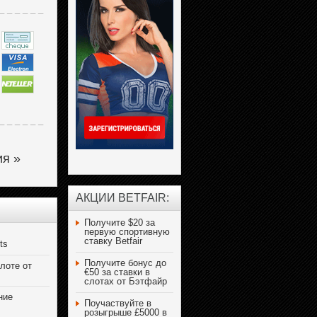
 _ _ _ _ _ _
 _ _ _ _ _ _
ия »
AКЦИИ BETFAIR:
Получите $20 за
первую спортивную
ставку Betfair
ts
Получите бонус до
лоте от
€50 за ставки в
слотах от Бэтфайр
ние
Поучаствуйте в
розыгрыше £5000 в