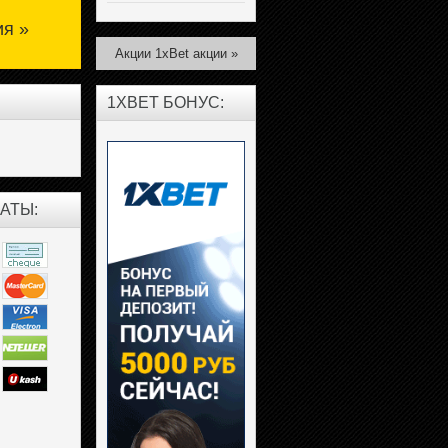
ия »
Акции 1xBet акции »
1XBET БОНУС:
АТЫ: