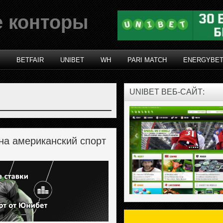
е конторы
BETFAIR
UNIBET
WH
PARI MATCH
ENERGYBE
UNIBET ВЕБ-САЙТ:
 на американский спорт