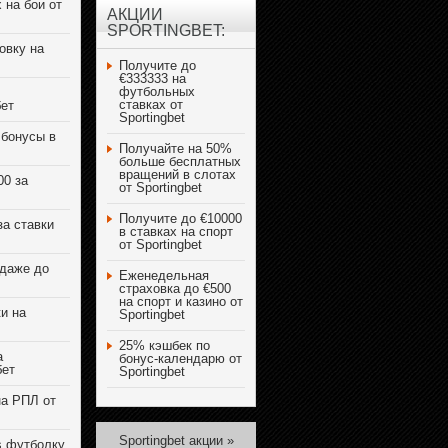
 на бои от
AКЦИИ
SPORTINGBET:
овку на
Получите до
€333333 на
футбольных
ставках от
бет
Sportingbet
 бонусы в
Получайте на 50%
больше бесплатных
вращений в слотах
00 за
от Sportingbet
Получите до €10000
за ставки
в ставках на спорт
от Sportingbet
 даже до
Еженедельная
страховка до €500
на спорт и казино от
и на
Sportingbet
25% кэшбек по
а
бонус-календарю от
бет
Sportingbet
а РПЛ от
Sportingbet акции »
s футболку