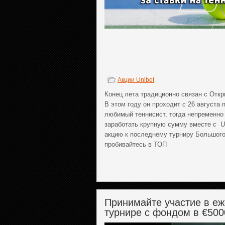
Акции Unibet
Конец лета традиционно связан с Отк
В этом году он проходит с 26 августа п
любимый теннисист, тогда непременно
заработать крупную сумму вместе с U
акцию к последнему турниру Большого
пробивайтесь в ТОП
Принимайте участие в еж
турнире с фондом в €500