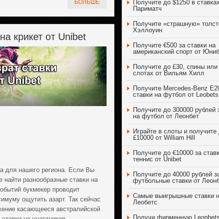
БОЛЬШЕ
Получите до $1250 в ставках
Париматч
Получите «страшную» толст
Хэллоуин
на крикет от Unibet
Получите €500 за ставки на
американский спорт от Юни
Получите до £30, спины или
слотах от Вильям Хилл
Получите Mercedes-Benz E2
ставки на футбол от Leobets
Получите до 300000 рублей 
на футбол от Леонбет
Играйте в слоты и получите
£10000 от William Hill
Получите до €10000 за ставк
теннис от Unibet
а для нашего региона. Если Вы
Получите до 40000 рублей з
е найти разнообразные ставки на
футбольные ставки от Леон
событий букмекер проводит
Самые выигрышные ставки н
имуму ощутить азарт. Так сейчас
Леобетс
жение касающееся австралийской
Получи фирменную Leonbet
 ставки на участников