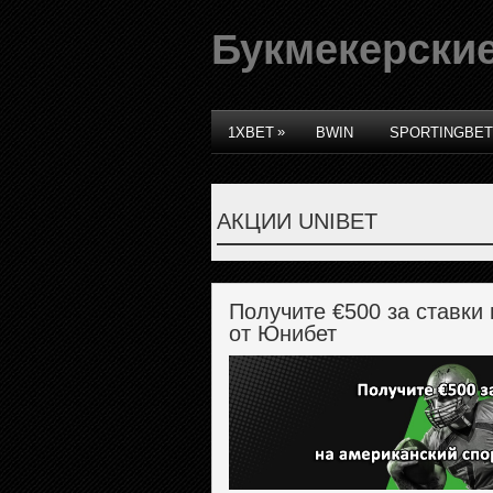
Букмекерски
»
1XBET
BWIN
SPORTINGBET
АКЦИИ UNIBET
Получите €500 за ставки
от Юнибет