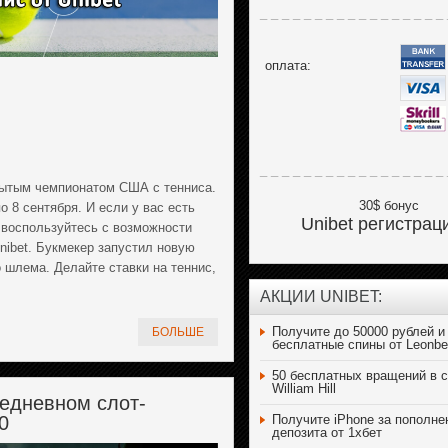
_ _ _ _ _ _ _ _ _ _ _ _ _ _ _ _ _
оплата:
_ _ _ _ _ _ _ _ _ _ _ _ _ _ _ _ _
рытым чемпионатом США с тенниса.
30$ бонус
о 8 сентября. И если у вас есть
Unibet регистрац
 воспользуйтесь с возможности
nibet. Букмекер запустил новую
 шлема. Делайте ставки на теннис,
AКЦИИ UNIBET:
Получите до 50000 рублей и
БОЛЬШЕ
бесплатные спины от Leonbe
50 бесплатных вращений в с
William Hill
едневном слот-
0
Получите iPhone за пополне
депозита от 1хбет