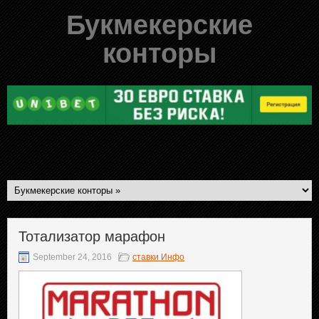
Букмекерские
конторы
Тотализатор марафон
September 24, 2016
ставки Инфо