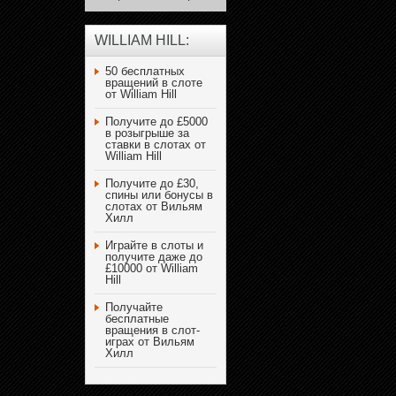
WILLIAM HILL:
50 бесплатных
вращений в слоте
от William Hill
Получите до £5000
в розыгрыше за
ставки в слотах от
William Hill
Получите до £30,
спины или бонусы в
слотах от Вильям
Хилл
Играйте в слоты и
получите даже до
£10000 от William
Hill
Получайте
бесплатные
вращения в слот-
играх от Вильям
Хилл