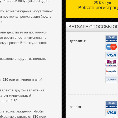
учить свой бонус уже сегодня.
25 € бонус
Betsafe регистрац
ть вознаграждения могут только
м повторная регистрация (после
ся.
BETSAFE СПОСОБЫ О
ие действует на постоянной
ое время внести изменения в
депозиты:
тому проверяйте актуальность
зователю следует выполнить
от
€10
или эквивалент этой
валент в другой валюте) на
_ _ _ _ _ _ _ _ _ _ _ _ _ _ _ _ _
и этом минимальный
вляет 1,50.
оплата:
сть вознаграждения. Чтобы
обходимо ставить от
€10
(или