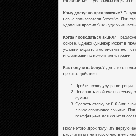
ознакомиться с условиями акции и пол
Кому доступно предложение?
Получи
новые пользователи Бэтсэйф. При это
удаления профиля) не буде учитывать
Когда проводиться акция?
Предложен
основе. Однако букмекер может в люб
условия акции или остановить ее. Поэ
информации на момент регистрации.
Как получить бонус?
Для этого поль
простые действия:
Пройти процедуру регистрации.
Пополнить свой счет на сумму 
суммы.
Сделать ставку от
€10
(или экви
любое спортивное событие. Пр
коэффициент для события соста
После этого игрок получить первую ча
рассчитывать на вторую часть ему не