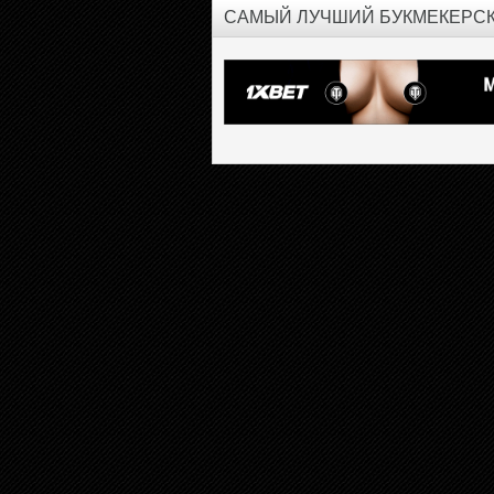
САМЫЙ ЛУЧШИЙ БУКМЕКЕРСК