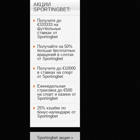
AКЦИИ
SPORTINGBET:
Получите до
€333333 на
футбольных
ставках от
Sportingbet
Получайте на 50%
больше бесплатных
вращений в слотах
от Sportingbet
Получите до €10000
в ставках на спорт
от Sportingbet
Еженедельная
страховка до €500
на спорт и казино от
Sportingbet
25% кэшбек по
бонус-календарю от
Sportingbet
Sportingbet акции »