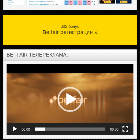
30$ бонус
Betfair регистрация »
BETFAIR ТЕЛЕРЕКЛАМА:
Video
Player
00:00
00:30