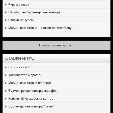
Курсы ставок
Наилучшая букмекерская контора
Ставки на курсы
Мобильные ставки – ставки по телефону
Cтавки онлайн архив »
СТАВКИ ИНФО:
Вилки на спорт
Тотализатор марафон
Мобильные ставки на спорт
Букмекерская контора марафон
Рейтинг букмекерских контор
Букмекерская контора “Зенит”