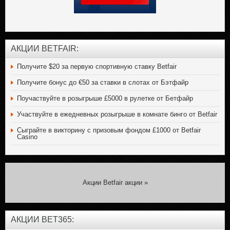
AКЦИИ BETFAIR:
Получите $20 за первую спортивную ставку Betfair
Получите бонус до €50 за ставки в слотах от Бэтфайр
Поучаствуйте в розыгрыше £5000 в рулетке от Бетфайр
Участвуйте в ежедневных розыгрыше в комнате бинго от Betfair
Сыграйте в викторину с призовым фондом £1000 от Betfair
Casino
Акции Betfair акции »
AКЦИИ BET365: