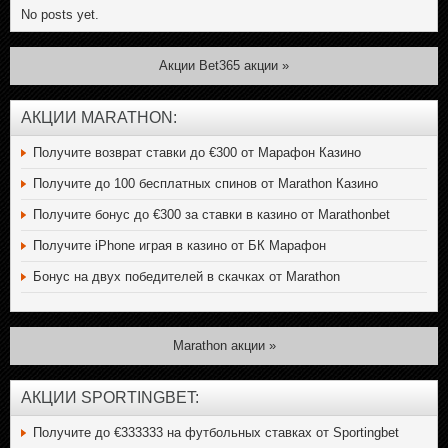
No posts yet.
Акции Bet365 акции »
AКЦИИ MARATHON:
Получите возврат ставки до €300 от Марафон Казино
Получите до 100 бесплатных спинов от Marathon Казино
Получите бонус до €300 за ставки в казино от Marathonbet
Получите iPhone играя в казино от БК Марафон
Бонус на двух победителей в скачках от Marathon
Marathon акции »
AКЦИИ SPORTINGBET:
Получите до €333333 на футбольных ставках от Sportingbet