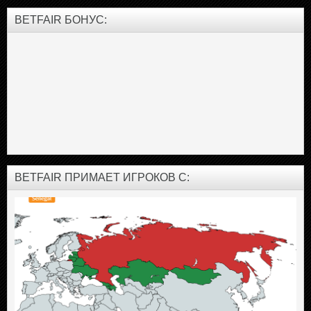
BETFAIR БОНУС:
BETFAIR ПРИМАЕТ ИГРОКОВ С: