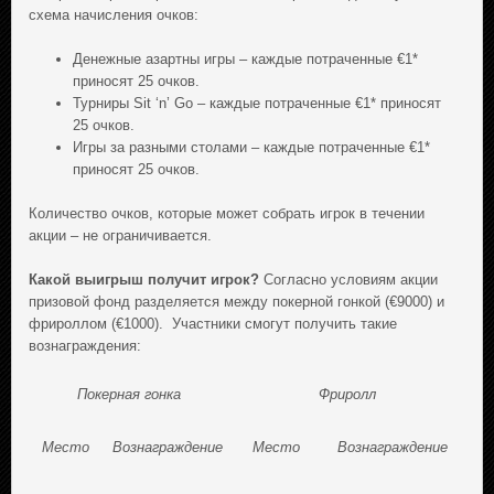
схема начисления очков:
Денежные азартны игры – каждые потраченные €1*
приносят 25 очков.
Турниры Sit ‘n’ Go – каждые потраченные €1* приносят
25 очков.
Игры за разными столами – каждые потраченные €1*
приносят 25 очков.
Количество очков, которые может собрать игрок в течении
акции – не ограничивается.
Какой выигрыш получит игрок?
Согласно условиям акции
призовой фонд разделяется между покерной гонкой (€9000) и
фрироллом (€1000). Участники смогут получить такие
вознаграждения:
Покерная гонка
Фриролл
Место
Вознаграждение
Место
Вознаграждение