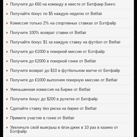
Получите до €60 на команду в квесте от Бетфаир Бинго
Получайте бонус по $5 каждую неделю от Betfair
Комиссия только 2% на спортивных ставках от Бэтфайр
Получите 100% возврат ставки от Betfair
Получайте бонус $1 за каждую ставку на футбол от Betfair
Получите до €1000 в покерной миссии от Бэтфайр
Получите до €2000 в покерной гонке от Betfair
Получите возврат до $10 в футбольном матче от Бетфайр
Получите до €1000 выполняя покерную миссию от Betfair
Уменьшенная комиссия на Бирже от Betfair
Получите бонус до $200 в рулетке от Бетфайр
Сделайте ставку без риска на бирже от Betfair
Примите участие в гонке от Betfair
Увеличьте свой выигрыш в блэк-джек в 10 раз в казино от
Бэтфайр