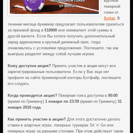
крупной
покерной
гонки от
Betfair
. В
течении месяца букмекер предлагает пользователям сразиться
за призовой фонд в
€10000
или эквивалент этой суммы в
другой валюте. Если Вы хотите получить дополнительный
заряд адреналина и крупный денежный приз, тогда
ознакомьтесь с условиями предложения. Поспешите, так как
выигрыш разделят между собой лучшие игроки.
Кому доступна акция?
Принять участие в акции могут все
зарегистрированные пользователи. Если у Вас еще нет
профиля на сайте букмекерской конторы Бэтфайр, поспешите
его создать.
Когда проводится акция?
Покерная гонга доступна
с 00:00
(время по Гринвичу)
1 января по 23:59
(время по Гринвичу)
31
января 2018 года
.
Как принять участие в акции?
Для этого достаточно делать
ставки в азартных играх, покерных турнирах Sit ‘n’ Go или
покерных играх за разными столами. При этом действует такая