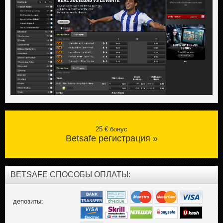
25 € бонус
Betsafe регистрация »
BETSAFE СПОСОБЫ ОПЛАТЫ:
депозиты: