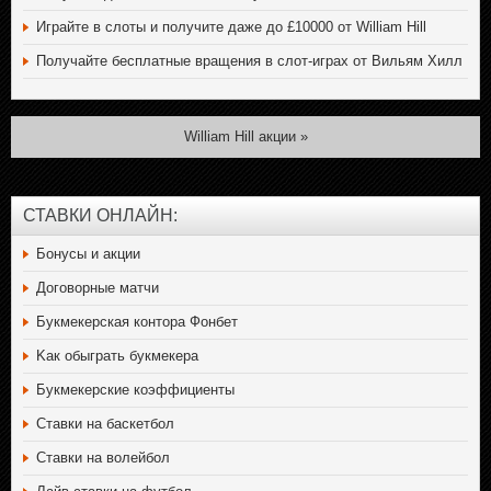
Играйте в слоты и получите даже до £10000 от William Hill
Получайте бесплатные вращения в слот-играх от Вильям Хилл
William Hill акции »
СТАВКИ ОНЛАЙН:
Бонусы и акции
Договорные матчи
Букмекерская контора Фонбет
Kак обыграть букмекера
Букмекерские коэффициенты
Cтавки на баскетбол
Ставки на волейбол