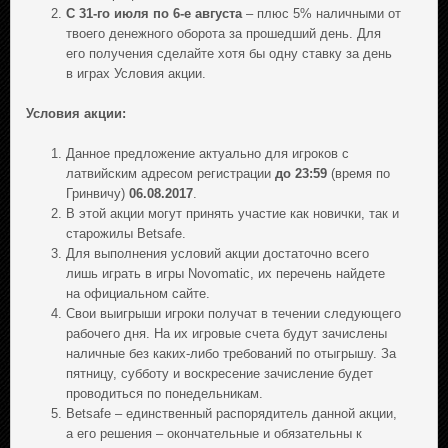
С 31-го июля по 6-е августа
– плюс 5% наличными от
твоего денежного оборота за прошедший день. Для
его получения сделайте хотя бы одну ставку за день
в играх Условия акции.
Условия акции:
Данное предложение актуально для игроков с
латвийским адресом регистрации
до 23:59
(время по
Гринвичу)
06.08.2017
.
В этой акции могут принять участие как новички, так и
старожилы Betsafe.
Для выполнения условий акции достаточно всего
лишь играть в игры Novomatic, их перечень найдете
на официальном сайте.
Свои выигрыши игроки получат в течении следующего
рабочего дня. На их игровые счета будут зачислены
наличные без каких-либо требований по отыгрышу. За
пятницу, субботу и воскресение зачисление будет
проводиться по понедельникам.
Betsafe – единственный распорядитель данной акции,
а его решения – окончательные и обязательны к