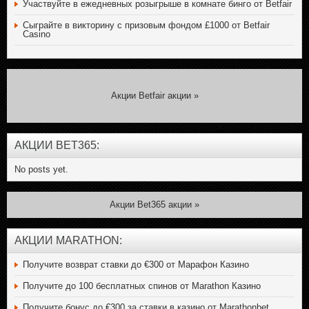
Участвуйте в ежедневных розыгрыше в комнате бинго от Betfair
Сыграйте в викторину с призовым фондом £1000 от Betfair
Casino
Акции Betfair акции »
AКЦИИ BET365:
No posts yet.
Акции Bet365 акции »
AКЦИИ MARATHON:
Получите возврат ставки до €300 от Марафон Казино
Получите до 100 бесплатных спинов от Marathon Казино
Получите бонус до €300 за ставки в казино от Marathonbet